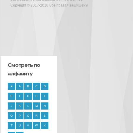
Copyright © 2017-2018 Все правая защищены
Смотреть по
алфавиту
#
A
B
C
D
E
F
G
H
I
J
K
L
M
N
O
P
Q
R
S
T
U
V
W
X