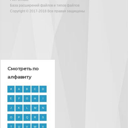
База расширений файлов и типов файлов
Copyright © 2017-2018 Все правая защищены
Смотреть по
алфавиту
#
A
B
C
D
E
F
G
H
I
J
K
L
M
N
O
P
Q
R
S
T
U
V
W
X