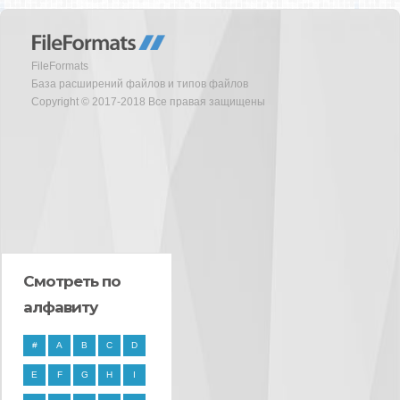
FileFormats
База расширений файлов и типов файлов
Copyright © 2017-2018 Все правая защищены
Смотреть по
алфавиту
#
A
B
C
D
E
F
G
H
I