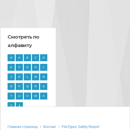
Смотреть по
алфавиту
#
A
B
C
D
E
F
G
H
I
J
K
L
M
N
O
P
Q
R
S
T
U
V
W
X
Y
Z
Главная страница
Контакт
FileTypes Safety Report