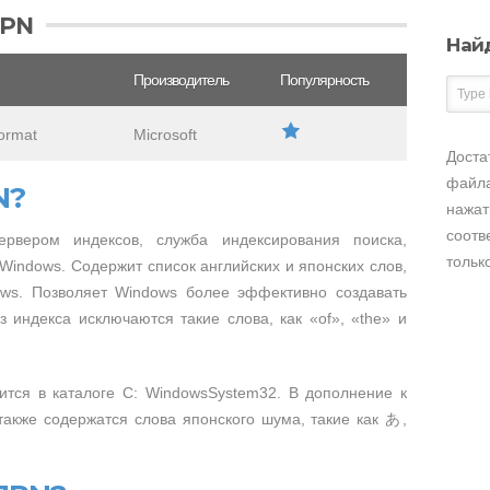
JPN
Най
Производитель
Популярность
ormat
Microsoft
Доста
файла
N?
нажат
соотв
рвером индексов, служба индексирования поиска,
тольк
indows. Содержит список английских и японских слов,
ws. Позволяет Windows более эффективно создавать
 индекса исключаются такие слова, как «of», «the» и
ится в каталоге C: WindowsSystem32. В дополнение к
акже содержатся слова японского шума, такие как あ,