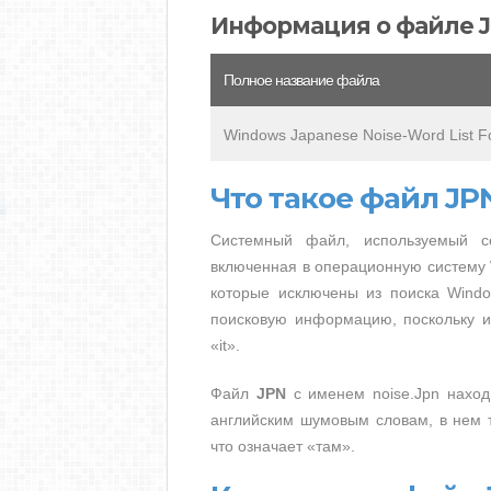
Информация о файле 
Полное название файла
Windows Japanese Noise-Word List F
Что такое файл JP
Системный файл, используемый се
включенная в операционную систему W
которые исключены из поиска Windo
поисковую информацию, поскольку из
«it».
Файл
JPN
с именем noise.Jpn наход
английским шумовым словам, в нем т
что означает «там».