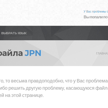
У Вас проблемы 
Вы попали по
ВЫБРАТЬ ЯЗЫК
файла
JPN
ГЛАВНА
о, то весьма правдоподобно, что у Вас проблем
либо решить другую проблему, касающуюся файла
й на этой странице.