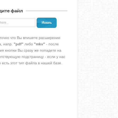
дите файл
Искать
точно что Вы впишете расширение
, напр.
"pdf"
либо
"mkv"
- после
ия кнопки Вы сразу же попадете на
етствующую подстраницу - если у нас
о есть этот тип файла в нашей базе.