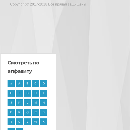
Copyright © 2017-2018 Все правая защищены
Смотреть по
алфавиту
#
A
B
C
D
E
F
G
H
I
J
K
L
M
N
O
P
Q
R
S
T
U
V
W
X