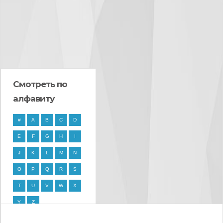
Смотреть по
алфавиту
#
A
B
C
D
E
F
G
H
I
J
K
L
M
N
O
P
Q
R
S
T
U
V
W
X
Y
Z