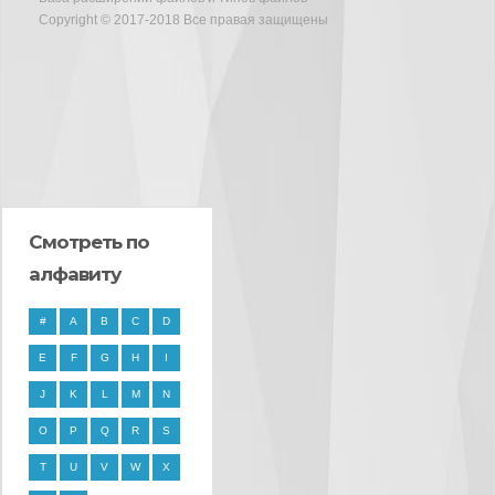
Copyright © 2017-2018 Все правая защищены
Смотреть по
алфавиту
#
A
B
C
D
E
F
G
H
I
J
K
L
M
N
O
P
Q
R
S
T
U
V
W
X