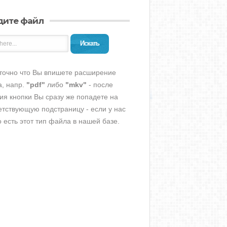
дите файл
Искать
точно что Вы впишете расширение
, напр.
"pdf"
либо
"mkv"
- после
ия кнопки Вы сразу же попадете на
етствующую подстраницу - если у нас
о есть этот тип файла в нашей базе.