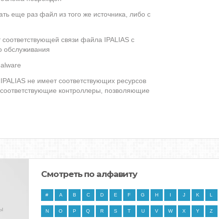
ть еще раз файл из того же источника, либо с
т соответствующей связи файла IPALIAS с
о обслуживания
alware
PALIAS не имеет соответствующих ресурсов
 соответствующие контроллеры, позволяющие
Смотреть по алфавиту
#
A
B
C
D
E
F
G
H
I
J
K
L
ны
N
O
P
Q
R
S
T
U
V
W
X
Y
Z