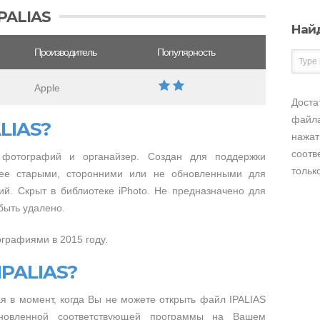
PALIAS
Най
Производитель
Популярность
Apple
Доста
файла
LIAS?
нажат
соотв
р фотографий и органайзер. Создан для поддержки
тольк
лее старыми, сторонними или не обновленными для
й. Скрыт в библиотеке iPhoto. Не предназначено для
быть удалено.
графиями в 2015 году.
IPALIAS?
 в момент, когда Вы не можете открыть файл IPALIAS
тановленной соответствующей программы на Вашем