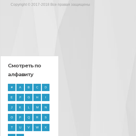
Copyright © 2017-2018 Все правая защищены
Смотреть по
алфавиту
#
A
B
C
D
E
F
G
H
I
J
K
L
M
N
O
P
Q
R
S
T
U
V
W
X