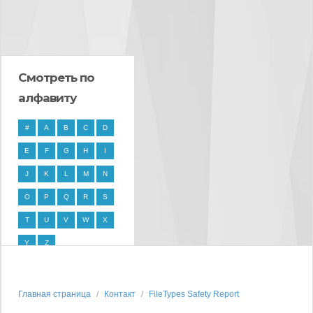
Смотреть по
алфавиту
#
A
B
C
D
E
F
G
H
I
J
K
L
M
N
O
P
Q
R
S
T
U
V
W
X
Y
Z
Главная страница
Контакт
FileTypes Safety Report