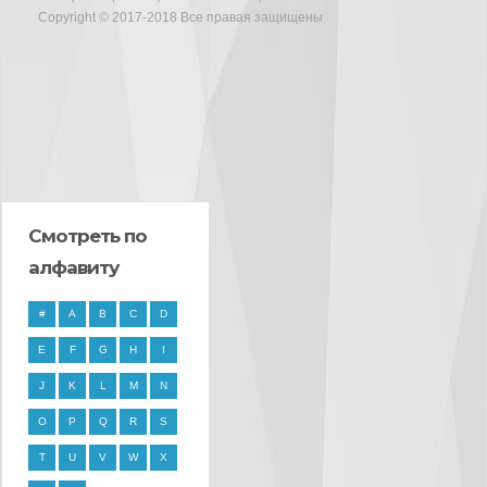
Copyright © 2017-2018 Все правая защищены
Смотреть по
алфавиту
#
A
B
C
D
E
F
G
H
I
J
K
L
M
N
O
P
Q
R
S
T
U
V
W
X