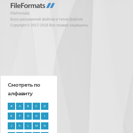
FileFormats
База расширений файлов и типов файлов
Copyright © 2017-2018 Все правая защищены
Смотреть по
алфавиту
#
A
B
C
D
E
F
G
H
I
J
K
L
M
N