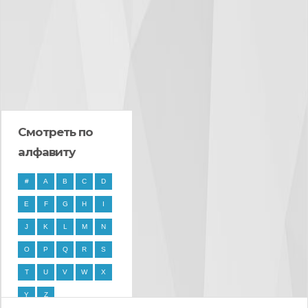
Смотреть по
алфавиту
#
A
B
C
D
E
F
G
H
I
J
K
L
M
N
O
P
Q
R
S
T
U
V
W
X
Y
Z