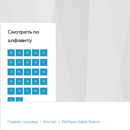
Смотреть по
алфавиту
#
A
B
C
D
E
F
G
H
I
J
K
L
M
N
O
P
Q
R
S
T
U
V
W
X
Y
Z
Главная страница
Контакт
FileTypes Safety Report