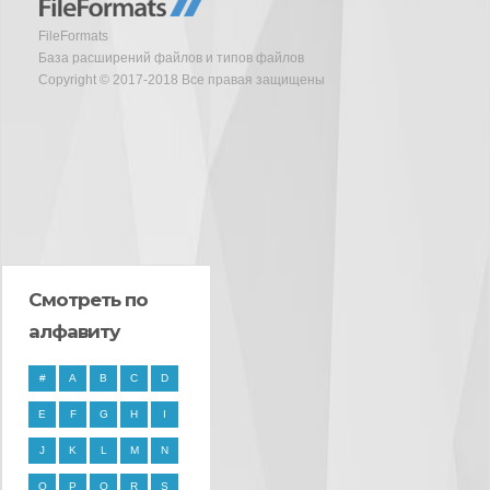
FileFormats
База расширений файлов и типов файлов
Copyright © 2017-2018 Все правая защищены
Смотреть по
алфавиту
#
A
B
C
D
E
F
G
H
I
J
K
L
M
N
O
P
Q
R
S