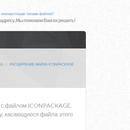
с неизвестными типами файлов?
 адресу, Мы поможем Вам их решить!
ЦА
РАСШИРЕНИЕ ФАЙЛА ICONPACKAGE
ема с файлом ICONPACKAGE.
у, касающуюся файла этого