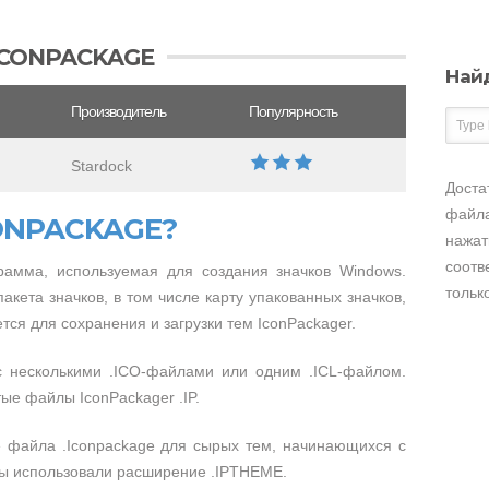
ICONPACKAGE
Най
Производитель
Популярность
Stardock
Доста
файла
CONPACKAGE?
нажат
соотв
грамма, используемая для создания значков Windows.
тольк
кета значков, в том числе карту упакованных значков,
тся для сохранения и загрузки тем IconPackager.
 несколькими .ICO-файлами или одним .ICL-файлом.
ые файлы IconPackager .IP.
е файла .Iconpackage для сырых тем, начинающихся с
мы использовали расширение .IPTHEME.