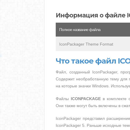
Информация о файле 
Полное название файла
IconPackager Theme Format
Что такое файл I
Файл, созданный IconPackager, про
Содержит необработанную тему для па
на которые значки Windows. Используе
Файлы
ICONPACKAGE
в комплекте с
Они также могут быть включены в сжат
IconPackager представил расширени
IconPackager 5. Раньше исходные те