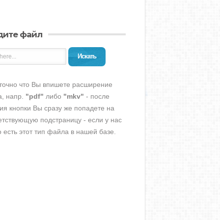
дите файл
Искать
точно что Вы впишете расширение
, напр.
"pdf"
либо
"mkv"
- после
ия кнопки Вы сразу же попадете на
етствующую подстраницу - если у нас
о есть этот тип файла в нашей базе.