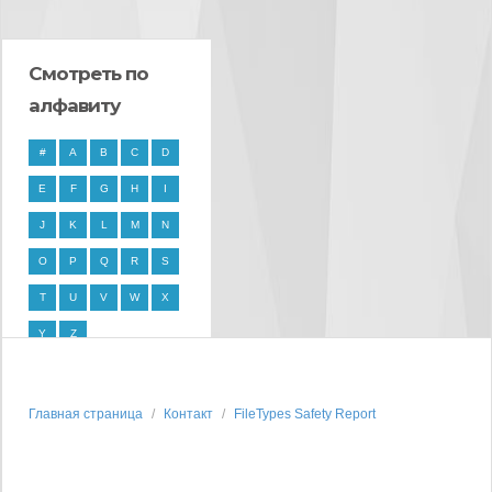
Смотреть по
алфавиту
#
A
B
C
D
E
F
G
H
I
J
K
L
M
N
O
P
Q
R
S
T
U
V
W
X
Y
Z
Главная страница
Контакт
FileTypes Safety Report