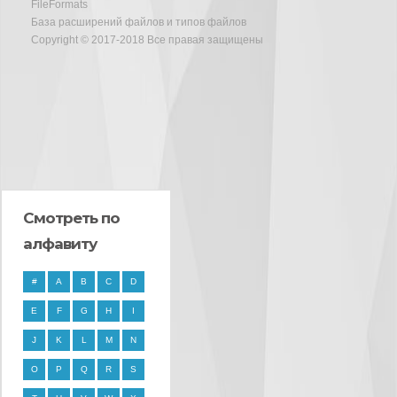
FileFormats
База расширений файлов и типов файлов
Copyright © 2017-2018 Все правая защищены
Смотреть по
алфавиту
#
A
B
C
D
E
F
G
H
I
J
K
L
M
N
O
P
Q
R
S