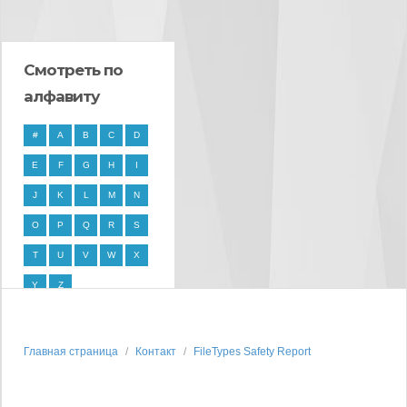
Смотреть по
алфавиту
#
A
B
C
D
E
F
G
H
I
J
K
L
M
N
O
P
Q
R
S
T
U
V
W
X
Y
Z
Главная страница
Контакт
FileTypes Safety Report