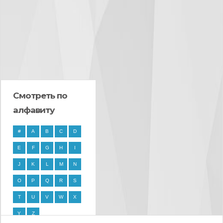
Смотреть по
алфавиту
#
A
B
C
D
E
F
G
H
I
J
K
L
M
N
O
P
Q
R
S
T
U
V
W
X
Y
Z