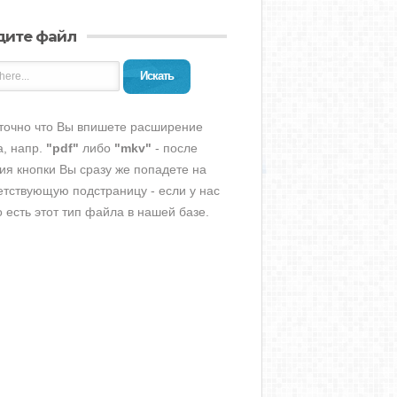
дите файл
Искать
точно что Вы впишете расширение
, напр.
"pdf"
либо
"mkv"
- после
ия кнопки Вы сразу же попадете на
етствующую подстраницу - если у нас
о есть этот тип файла в нашей базе.