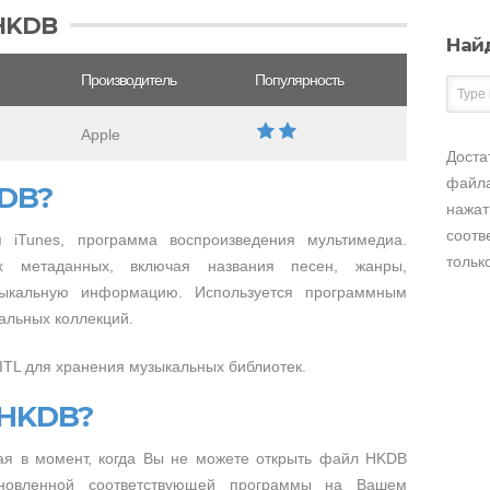
HKDB
Най
Производитель
Популярность
Apple
Доста
файла
KDB?
нажат
соотв
я iTunes, программа воспроизведения мультимедиа.
тольк
х метаданных, включая названия песен, жанры,
зыкальную информацию. Используется программным
альных коллекций.
.ITL для хранения музыкальных библиотек.
 HKDB?
я в момент, когда Вы не можете открыть файл HKDB
тановленной соответствующей программы на Вашем