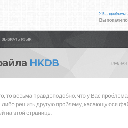
У Вас проблемы 
Вы попали по
ВЫБРАТЬ ЯЗЫК
файла
HKDB
ГЛАВНАЯ
то, то весьма правдоподобно, что у Вас пробле
 либо решить другую проблему, касающуюся фай
й на этой странице.