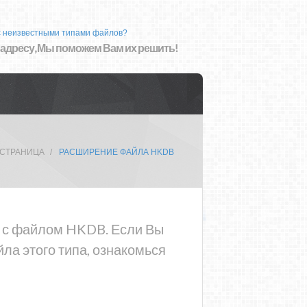
с неизвестными типами файлов?
 адресу, Мы поможем Вам их решить!
 СТРАНИЦА
РАСШИРЕНИЕ ФАЙЛА HKDB
ма с файлом HKDB. Если Вы
ла этого типа, ознакомься