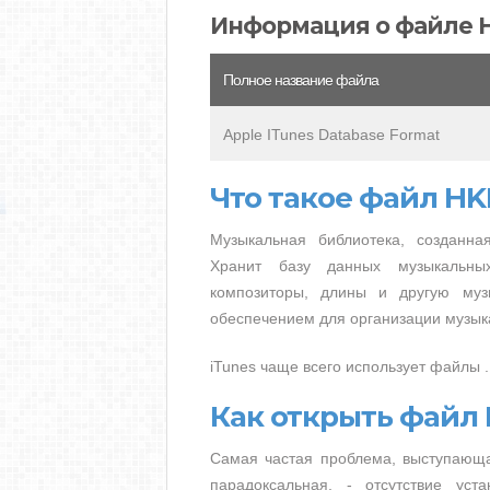
Информация о файле 
Полное название файла
Apple ITunes Database Format
Что такое файл H
Музыкальная библиотека, созданна
Хранит базу данных музыкальны
композиторы, длины и другую му
обеспечением для организации музык
iTunes чаще всего использует файлы 
Как открыть файл
Самая частая проблема, выступающа
парадоксальная, - отсутствие ус