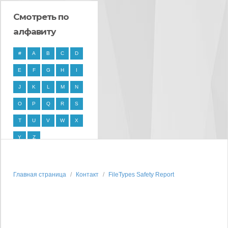
Смотреть по
алфавиту
#
A
B
C
D
E
F
G
H
I
J
K
L
M
N
O
P
Q
R
S
T
U
V
W
X
Y
Z
Главная страница
Контакт
FileTypes Safety Report