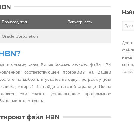
HBN
Най
Производитель
Популярность
Oracle Corporation
Доста
файла
 HBN?
нажат
соотв
ая в момент, когда Вы не можете открыть файл HBN
тольк
тановленной соответствующей программы на Вашем
достаточно выбрать и установить одну программу (или
 списка, который Вы найдете на этой странице. После
 должен сам связать установленное программное
Вы не можете открыть.
откроют файл HBN