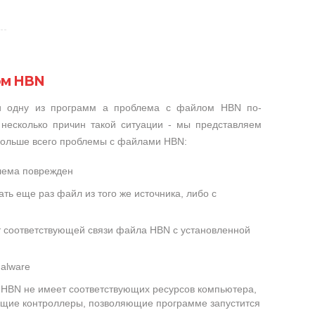
ом HBN
ли одну из программ а проблема с файлом HBN по-
несколько причин такой ситуации - мы представляем
 больше всего проблемы с файлами HBN:
лема поврежден
ть еще раз файл из того же источника, либо с
т соответствующей связи файла HBN с установленной
alware
HBN не имеет соответствующих ресурсов компьютера,
ющие контроллеры, позволяющие программе запустится