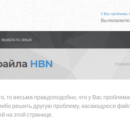
У Вас проблемы 
Вы попали по
ВЫБРАТЬ ЯЗЫК
файла
HBN
ГЛАВНА
то, то весьма правдоподобно, что у Вас проблем
либо решить другую проблему, касающуюся файла
й на этой странице.