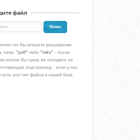
дите файл
Искать
точно что Вы впишете расширение
, напр.
"pdf"
либо
"mkv"
- после
ия кнопки Вы сразу же попадете на
етствующую подстраницу - если у нас
о есть этот тип файла в нашей базе.