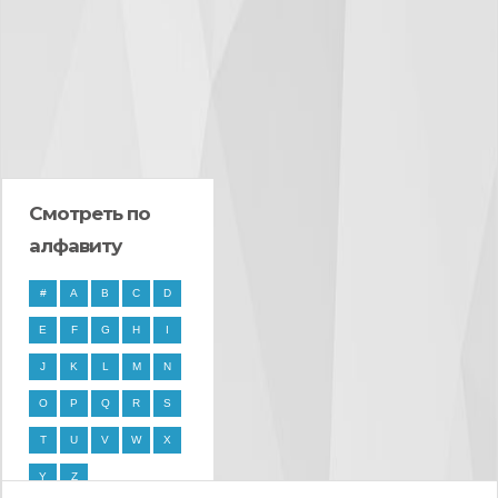
Смотреть по
алфавиту
#
A
B
C
D
E
F
G
H
I
J
K
L
M
N
O
P
Q
R
S
T
U
V
W
X
Y
Z