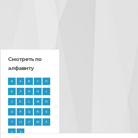
Смотреть по
алфавиту
#
A
B
C
D
E
F
G
H
I
J
K
L
M
N
O
P
Q
R
S
T
U
V
W
X
Y
Z