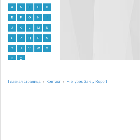
#
A
B
C
D
E
F
G
H
I
J
K
L
M
N
O
P
Q
R
S
T
U
V
W
X
Y
Z
Главная страница
Контакт
FileTypes Safety Report