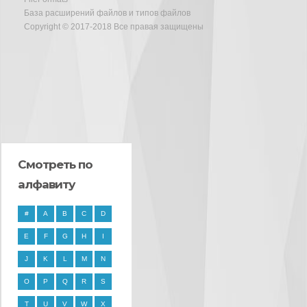
База расширений файлов и типов файлов
Copyright © 2017-2018 Все правая защищены
Смотреть по
алфавиту
#
A
B
C
D
E
F
G
H
I
J
K
L
M
N
O
P
Q
R
S
T
U
V
W
X