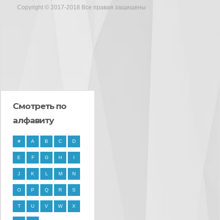
Copyright © 2017-2018 Все правая защищены
Смотреть по
алфавиту
#
A
B
C
D
E
F
G
H
I
J
K
L
M
N
O
P
Q
R
S
T
U
V
W
X