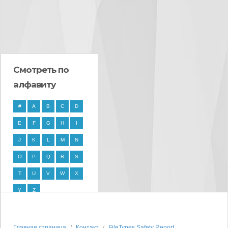
Смотреть по
алфавиту
#
A
B
C
D
E
F
G
H
I
J
K
L
M
N
O
P
Q
R
S
T
U
V
W
X
Y
Z
Главная страница
Контакт
FileTypes Safety Report