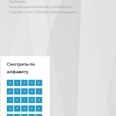
FileFormats
База расширений файлов и типов файлов
Copyright © 2017-2018 Все правая защищены
Смотреть по
алфавиту
#
A
B
C
D
E
F
G
H
I
J
K
L
M
N
O
P
Q
R
S