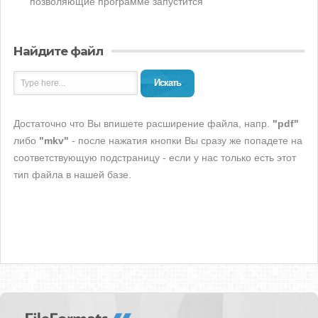
позволяющие программе запустится
Найдите файл
Искать
Достаточно что Вы впишете расширение файла, напр.
"pdf"
либо
"mkv"
- после нажатия кнопки Вы сразу же попадете на
соответствующую подстраницу - если у нас только есть этот
тип файла в нашей базе.