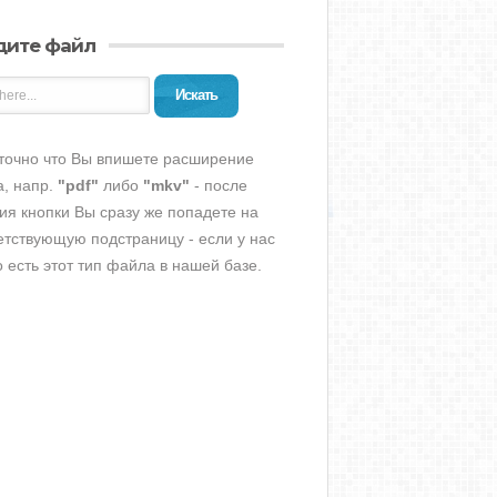
дите файл
Искать
точно что Вы впишете расширение
, напр.
"pdf"
либо
"mkv"
- после
ия кнопки Вы сразу же попадете на
етствующую подстраницу - если у нас
о есть этот тип файла в нашей базе.