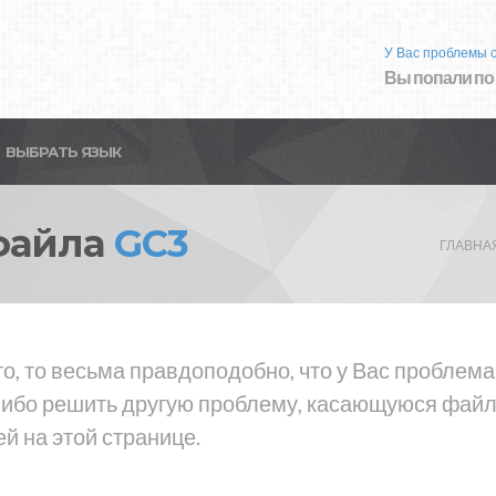
У Вас проблемы 
Вы попали по
ВЫБРАТЬ ЯЗЫК
файла
GC3
ГЛАВНА
то, то весьма правдоподобно, что у Вас проблем
либо решить другую проблему, касающуюся файла
й на этой странице.