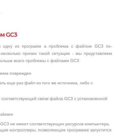
ом GC3
ли одну из программ а проблема с файлом GC3 по-
несколько причин такой ситуации - мы представляем
 больше всего проблемы с файлами GC3:
лема поврежден
ть еще раз файл из того же источника, либо с
т соответствующей связи файла GC3 с установленной
alware
GC3 не имеет соответствующих ресурсов компьютера,
ющие контроллеры, позволяющие программе запустится