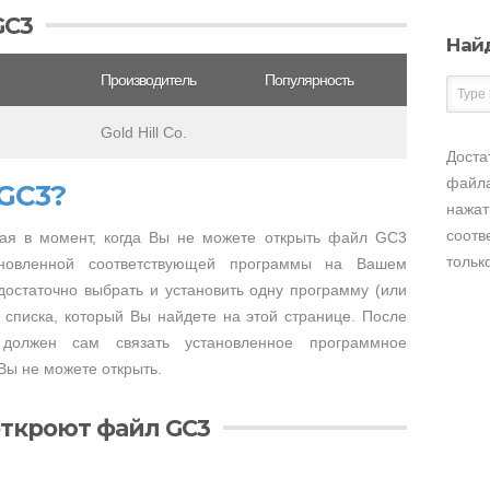
GC3
Най
Производитель
Популярность
Gold Hill Co.
Доста
файла
GC3?
нажат
соотв
ая в момент, когда Вы не можете открыть файл GC3
тольк
тановленной соответствующей программы на Вашем
достаточно выбрать и установить одну программу (или
 списка, который Вы найдете на этой странице. После
 должен сам связать установленное программное
Вы не можете открыть.
ткроют файл GC3