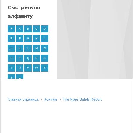
Смотреть по
алфавиту
#
A
B
C
D
E
F
G
H
I
J
K
L
M
N
O
P
Q
R
S
T
U
V
W
X
Y
Z
Главная страница
Контакт
FileTypes Safety Report