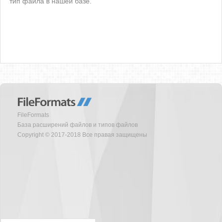
тип файла в нашей базе.
FileFormats
База расширений файлов и типов файлов
Copyright © 2017-2018 Все правая защищены