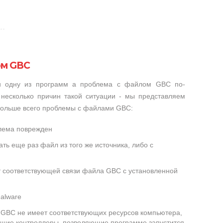
ом GBC
ли одну из программ а проблема с файлом GBC по-
несколько причин такой ситуации - мы представляем
 больше всего проблемы с файлами GBC:
лема поврежден
ть еще раз файл из того же источника, либо с
ет соответствующей связи файла GBC с установленной
alware
GBC не имеет соответствующих ресурсов компьютера,
ющие контроллеры, позволяющие программе запустится