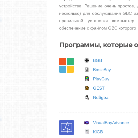
устройстве. Решение очень простое, 
несколько) для обслуживания GBC из
правильной установки компьютер
обеспечение с файлом GBC которого 
Программы, которые 
BGB
BasicBoy
PlayGuy
GEST
No$gba
VisualBoyAdvance
KiGB