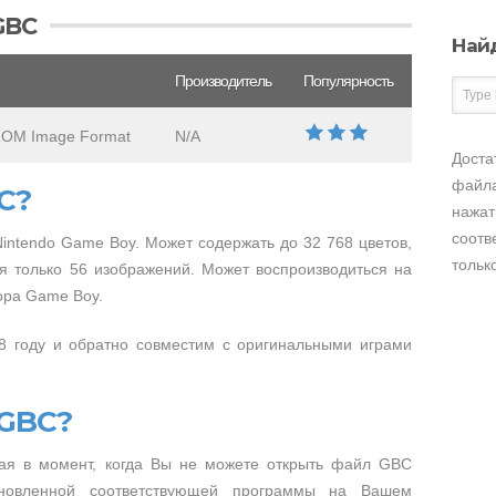
GBC
Най
Производитель
Популярность
ROM Image Format
N/A
Доста
файла
C?
нажат
соотв
intendo Game Boy. Может содержать до 32 768 цветов,
тольк
я только 56 изображений. Может воспроизводиться на
ора Game Boy.
 году и обратно совместим с оригинальными играми
 GBC?
ая в момент, когда Вы не можете открыть файл GBC
тановленной соответствующей программы на Вашем