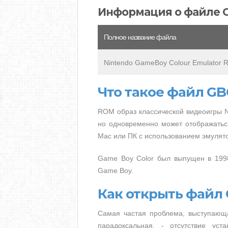
Информация о файле 
Полное название файла
Nintendo GameBoy Colour Emulator 
Что такое файл GB
ROM образ классической видеоигры N
но одновременно может отображатьс
Mac или ПК с использованием эмулят
Game Boy Color был выпущен в 1998
Game Boy.
Как открыть файл
Самая частая проблема, выступающ
парадоксальная, - отсутствие ус