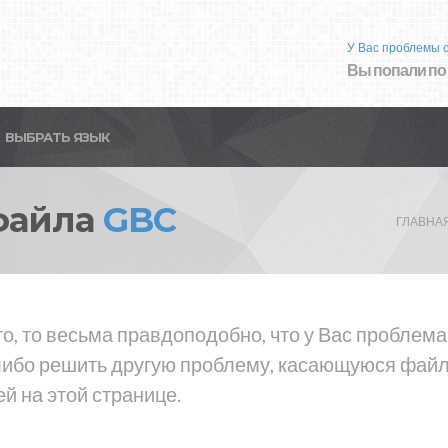
У Вас проблемы 
Вы попали по
ВЫБРАТЬ ЯЗЫК
файла
GBC
ГЛАВНА
то, то весьма правдоподобно, что у Вас проблем
либо решить другую проблему, касающуюся файла
й на этой странице.