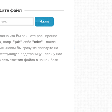
дите файл
Искать
точно что Вы впишете расширение
, напр.
"pdf"
либо
"mkv"
- после
ия кнопки Вы сразу же попадете на
етствующую подстраницу - если у нас
о есть этот тип файла в нашей базе.