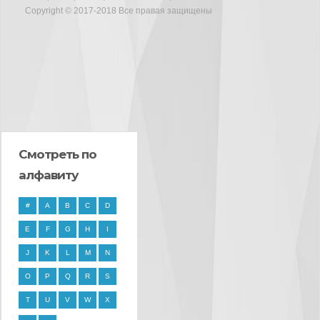
Copyright © 2017-2018 Все правая защищены
Смотреть по
алфавиту
#
A
B
C
D
E
F
G
H
I
J
K
L
M
N
O
P
Q
R
S
T
U
V
W
X