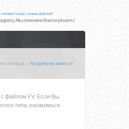
с неизвестными типами файлов?
 адресу, Мы поможем Вам их решить!
АЯ СТРАНИЦА
РАСШИРЕНИЕ ФАЙЛА FV
 с файлом FV. Если Вы
того типа, ознакомься