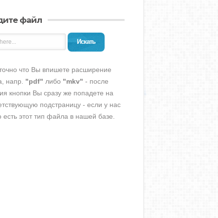
дите файл
Искать
точно что Вы впишете расширение
, напр.
"pdf"
либо
"mkv"
- после
ия кнопки Вы сразу же попадете на
етствующую подстраницу - если у нас
о есть этот тип файла в нашей базе.