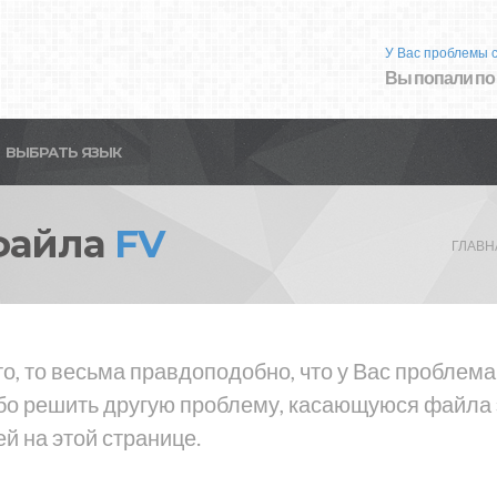
У Вас проблемы 
Вы попали по
ВЫБРАТЬ ЯЗЫК
файла
FV
ГЛАВН
о, то весьма правдоподобно, что у Вас проблема
ибо решить другую проблему, касающуюся файла э
й на этой странице.