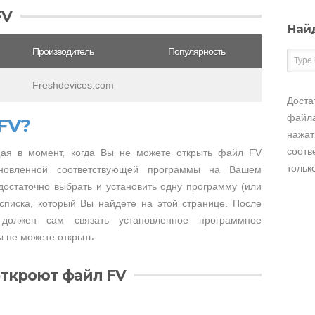
FV
Най
Производитель
Популярность
Freshdevices.com
Доста
файла
FV?
нажат
соотв
ая в момент, когда Вы не можете открыть файл FV
тольк
тановленной соответствующей программы на Вашем
достаточно выбрать и установить одну программу (или
списка, который Вы найдете на этой странице. После
 должен сам связать установленное программное
 не можете открыть.
ткроют файл FV