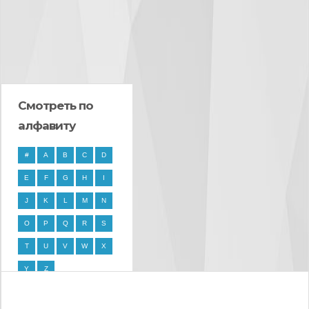
Смотреть по
алфавиту
#
A
B
C
D
E
F
G
H
I
J
K
L
M
N
O
P
Q
R
S
T
U
V
W
X
Y
Z