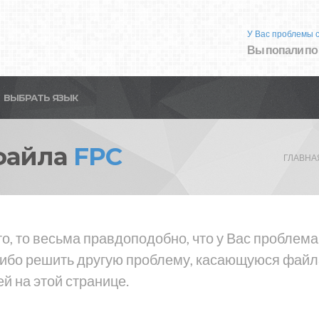
У Вас проблемы 
Вы попали по
ВЫБРАТЬ ЯЗЫК
файла
FPC
ГЛАВНА
о, то весьма правдоподобно, что у Вас проблем
либо решить другую проблему, касающуюся файла
й на этой странице.