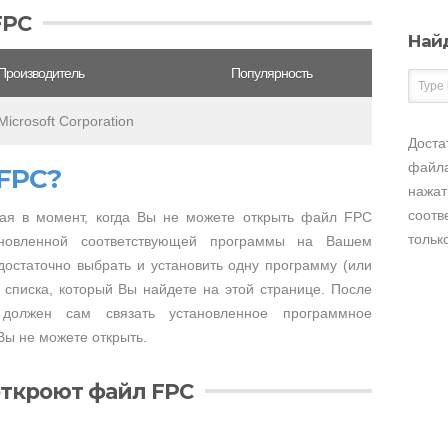
FPC
Най
Производитель
Популярность
Microsoft Corporation
Доста
файла
 FPC?
нажат
соотв
ая в момент, когда Вы не можете открыть файл FPC
тольк
тановленной соответствующей программы на Вашем
достаточно выбрать и установить одну программу (или
 списка, который Вы найдете на этой странице. После
 должен сам связать установленное программное
Вы не можете открыть.
откроют файл FPC