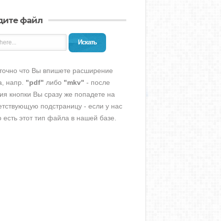
дите файл
Искать
точно что Вы впишете расширение
, напр.
"pdf"
либо
"mkv"
- после
ия кнопки Вы сразу же попадете на
етствующую подстраницу - если у нас
о есть этот тип файла в нашей базе.