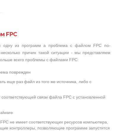
ом FPC
ли одну из программ а проблема с файлом FPC по-
несколько причин такой ситуации - мы представляем
 больше всего проблемы с файлами FPC:
лема поврежден
ть еще раз файл из того же источника, либо с
т соответствующей связи файла FPC с установленной
alware
FPC не имеет соответствующих ресурсов компьютера,
ющие контроллеры, позволяющие программе запустится