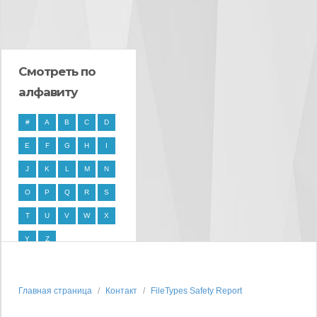
Смотреть по
алфавиту
#
A
B
C
D
E
F
G
H
I
J
K
L
M
N
O
P
Q
R
S
T
U
V
W
X
Y
Z
Главная страница
Контакт
FileTypes Safety Report