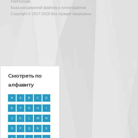
FileFormats
База расширений файлов и типов файлов
Copyright © 2017-2018 Все правая защищены
Смотреть по
алфавиту
#
A
B
C
D
E
F
G
H
I
J
K
L
M
N
O
P
Q
R
S