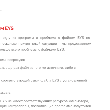
м EYS
ли одну из программ а проблема с файлом EYS по-
несколько причин такой ситуации - мы представляем
 больше всего проблемы с файлами EYS:
лема поврежден
ть еще раз файл из того же источника, либо с
т соответствующей связи файла EYS с установленной
alware
EYS не имеет соответствующих ресурсов компьютера,
ющие контроллеры, позволяющие программе запустится