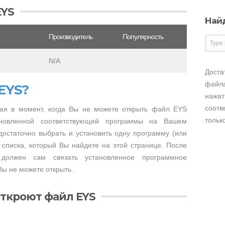
EYS
Най
Производитель
Популярность
N/A
Доста
файла
EYS?
нажат
соотв
ая в момент, когда Вы не можете открыть файл EYS
тольк
тановленной соответствующей программы на Вашем
достаточно выбрать и установить одну программу (или
 списка, который Вы найдете на этой странице. После
 должен сам связать установленное программное
ы не можете открыть.
ткроют файл EYS