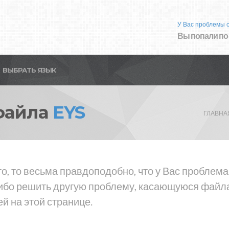
У Вас проблемы 
Вы попали по
ВЫБРАТЬ ЯЗЫК
файла
EYS
ГЛАВНА
о, то весьма правдоподобно, что у Вас проблем
либо решить другую проблему, касающуюся файла
й на этой странице.