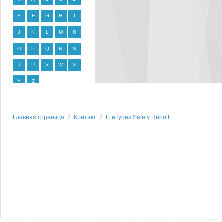
E
F
G
H
I
J
K
L
M
N
O
P
Q
R
S
T
U
V
W
X
Y
Z
Главная страница
Контакт
FileTypes Safety Report