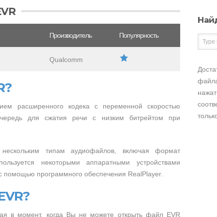
EVR
Най
Производитель
Популярность
Qualcomm
Доста
файла
R?
нажат
соотв
нием расширенного кодека с переменной скоростью
тольк
очередь для сжатия речи с низким битрейтом при
нескольким типам аудиофайлов, включая формат
пользуется некоторыми аппаратными устройствами
с помощью программного обеспечения RealPlayer.
 EVR?
ая в момент, когда Вы не можете открыть файл EVR