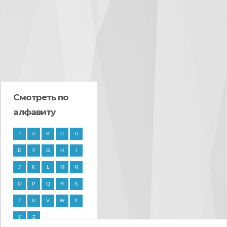
Смотреть по
алфавиту
#
A
B
C
D
E
F
G
H
I
J
K
L
M
N
O
P
Q
R
S
T
U
V
W
X
Y
Z