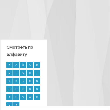
Смотреть по
алфавиту
#
A
B
C
D
E
F
G
H
I
J
K
L
M
N
O
P
Q
R
S
T
U
V
W
X
Y
Z