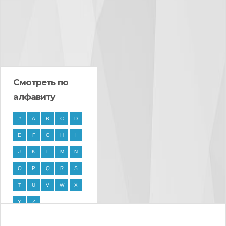
Смотреть по
алфавиту
#
A
B
C
D
E
F
G
H
I
J
K
L
M
N
O
P
Q
R
S
T
U
V
W
X
Y
Z