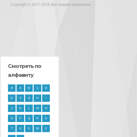
Copyright © 2017-2018 Все правая защищены
Смотреть по
алфавиту
#
A
B
C
D
E
F
G
H
I
J
K
L
M
N
O
P
Q
R
S
T
U
V
W
X