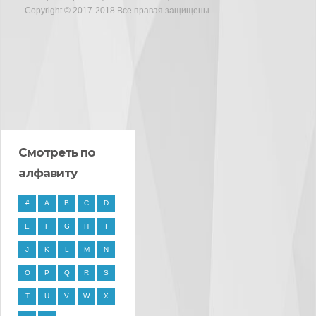
Copyright © 2017-2018 Все правая защищены
Смотреть по
алфавиту
#
A
B
C
D
E
F
G
H
I
J
K
L
M
N
O
P
Q
R
S
T
U
V
W
X