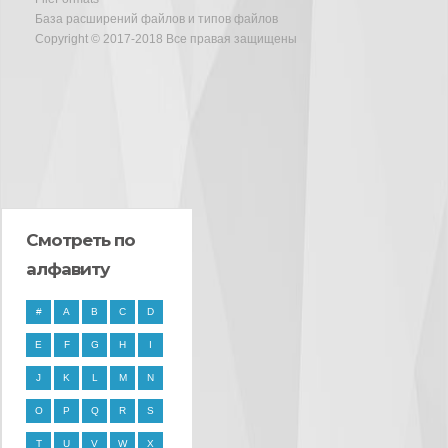
База расширений файлов и типов файлов
Copyright © 2017-2018 Все правая защищены
Смотреть по
алфавиту
#
A
B
C
D
E
F
G
H
I
J
K
L
M
N
O
P
Q
R
S
T
U
V
W
X